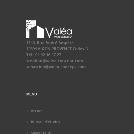
1140, Rue André Ampère
13594 AIX EN PROVENCE Cedex 3
Tél : 04.42.16.47.27
stephan@valea-concept.com
sebastien@valea-concept.com
MENU
Accueil
Bureau d’études
Savoir faire