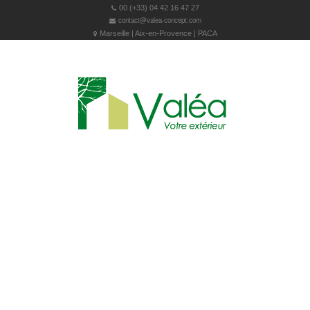
00 (+33) 04 42 16 47 27
contact@valea-concept.com
Marseille | Aix-en-Provence | PACA
MENU